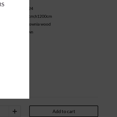
RS
64124
ions:
d32cm;h1200cm
paulownia wood
brown
pc
Add to cart