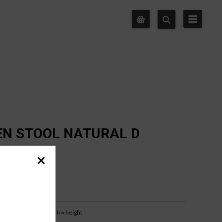
N STOOL NATURAL D
200CM
b = base width
h = height