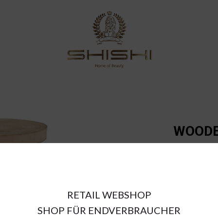
WOODE
32;H1
€32.70
RETAIL WEBSHOP
SHOP FÜR ENDVERBRAUCHER
a = max width