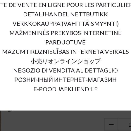
ITE DE VENTE EN LIGNE POUR LES PARTICULIE
SKU:
DETALJHANDEL NETTBUTIKK
Outer Dimens
VERKKOKAUPPA (VÄHITTÄISMYYNTI)
Material:
MAŽMENINĖS PREKYBOS INTERNETINĖ
Color:
PARDUOTUVĖ
Units:
MAZUMTIRDZNIECĪBAS INTERNETA VEIKALS
小売りオンラインショップ
NEGOZIO DI VENDITA AL DETTAGLIO
РОЗНИЧНЫЙ ИНТЕРНЕТ-МАГАЗИН
E-POOD JAEKLIENDILE