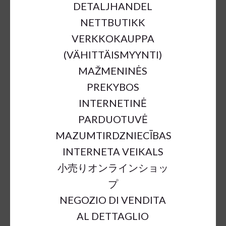
DETALJHANDEL
NETTBUTIKK
VERKKOKAUPPA
(VÄHITTÄISMYYNTI)
MAŽMENINĖS
PREKYBOS
SHISHI BAG 300X300X450MM
INTERNETINĖ
PARDUOTUVĖ
€1.74
€3.48
50%
MAZUMTIRDZNIECĪBAS
INTERNETA VEIKALS
a = max width
b = base width
h = height
小売りオンラインショッ
プ
SKU:
85020
NEGOZIO DI VENDITA
Outer Dimensions:
300x300x450mm
AL DETTAGLIO
Material:
paper, cotton