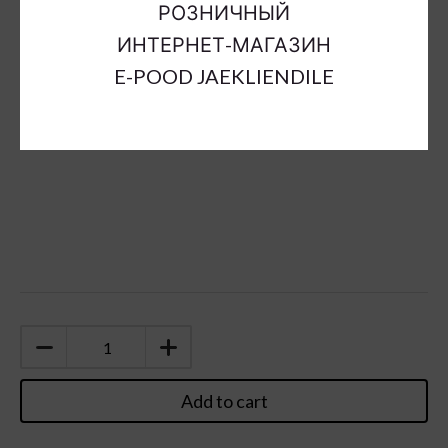
РОЗНИЧНЫЙ
Color:
white
ИНТЕРНЕТ-МАГАЗИН
Sort Material:
items made of paper
Units:
pc
E-POOD JAEKLIENDILE
Add to cart