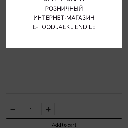
Material:
plastic & nylon hair & iron wire
РОЗНИЧНЫЙ
Color:
brown
ИНТЕРНЕТ-МАГАЗИН
Sort Material:
artificial flowers plastic
E-POOD JAEKLIENDILE
Units:
pc
Add to cart