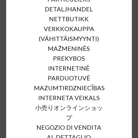
DETALJHANDEL
NETTBUTIKK
VERKKOKAUPPA
(VÄHITTÄISMYYNTI)
MAŽMENINĖS
PREKYBOS
REED FLOWERING BROWN
INTERNETINĖ
110CM
PARDUOTUVĖ
€3.20
MAZUMTIRDZNIECĪBAS
INTERNETA VEIKALS
小売りオンラインショッ
a = max width
b = base width
h = height
プ
SKU:
58728
NEGOZIO DI VENDITA
Outer Dimensions:
h110cm
AL DETTAGLIO