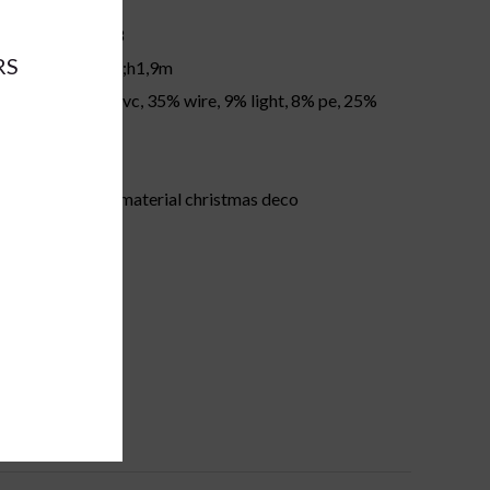
42898
RS
ions:
d1,2m;h1,9m
23% pvc, 35% wire, 9% light, 8% pe, 25%
t
white
:
other material christmas deco
pc