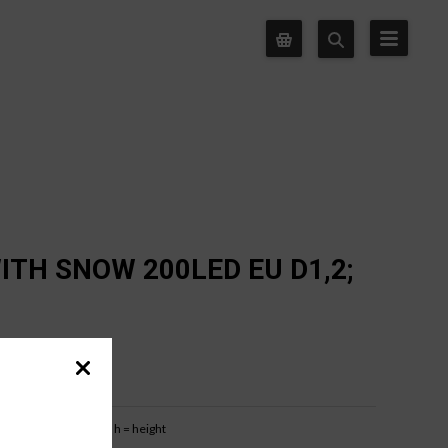
ITH SNOW 200LED EU D1,2;
b = base width
h = height