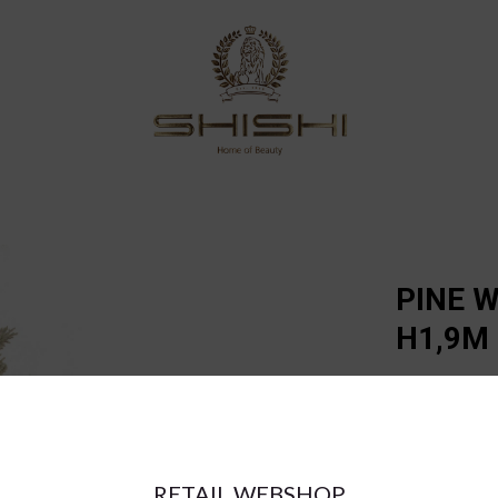
PINE W
H1,9M
€545.10
a = max width
RETAIL WEBSHOP