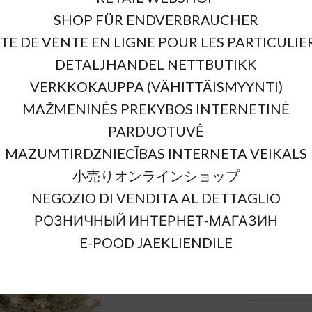
SHOP FÜR ENDVERBRAUCHER
SKU:
ITE DE VENTE EN LIGNE POUR LES PARTICULIE
Outer Dimens
DETALJHANDEL NETTBUTIKK
Material:
VERKKOKAUPPA (VÄHITTÄISMYYNTI)
Suitable In:
Color:
MAŽMENINĖS PREKYBOS INTERNETINĖ
Sort Material
PARDUOTUVĖ
Units:
MAZUMTIRDZNIECĪBAS INTERNETA VEIKALS
小売りオンラインショップ
NEGOZIO DI VENDITA AL DETTAGLIO
РОЗНИЧНЫЙ ИНТЕРНЕТ-МАГАЗИН
E-POOD JAEKLIENDILE