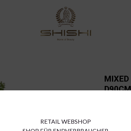
MIXED
D90C
€149.30
RETAIL WEBSHOP
a = max width
SHOP FÜR ENDVERBRAUCHER