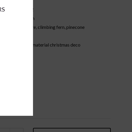
RS
67562
ions:
d90cm
pe, wire, climbing fern, pinecone
green
:
other material christmas deco
pc