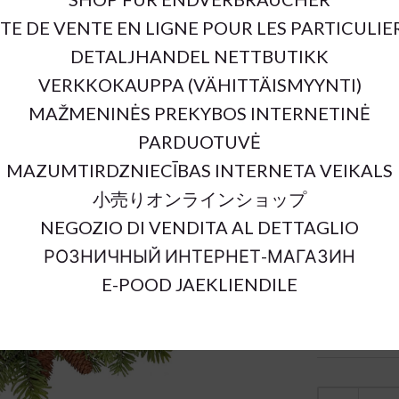
ITE DE VENTE EN LIGNE POUR LES PARTICULIE
SKU:
DETALJHANDEL NETTBUTIKK
Outer Dimens
Material:
VERKKOKAUPPA (VÄHITTÄISMYYNTI)
Color:
MAŽMENINĖS PREKYBOS INTERNETINĖ
Sort Material
PARDUOTUVĖ
Units:
MAZUMTIRDZNIECĪBAS INTERNETA VEIKALS
小売りオンラインショップ
NEGOZIO DI VENDITA AL DETTAGLIO
РОЗНИЧНЫЙ ИНТЕРНЕТ-МАГАЗИН
E-POOD JAEKLIENDILE