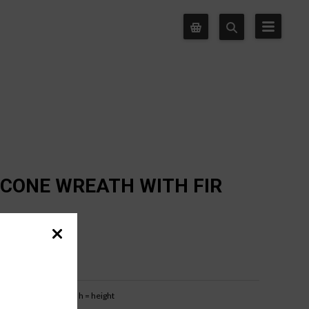
 CONE WREATH WITH FIR
M
b = base width
h = height