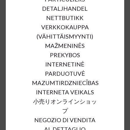
DETALJHANDEL
NETTBUTIKK
VERKKOKAUPPA
(VÄHITTÄISMYYNTI)
MAŽMENINĖS
PREKYBOS
METAL TABLE WITH BAMBOO
INTERNETINĖ
PLATE D60;H55,5C
PARDUOTUVĖ
€89.30
MAZUMTIRDZNIECĪBAS
INTERNETA VEIKALS
小売りオンラインショッ
a = max width
b = base width
h = height
プ
SKU:
61393
NEGOZIO DI VENDITA
Outer Dimensions:
d60;h55,5cm
AL DETTAGLIO