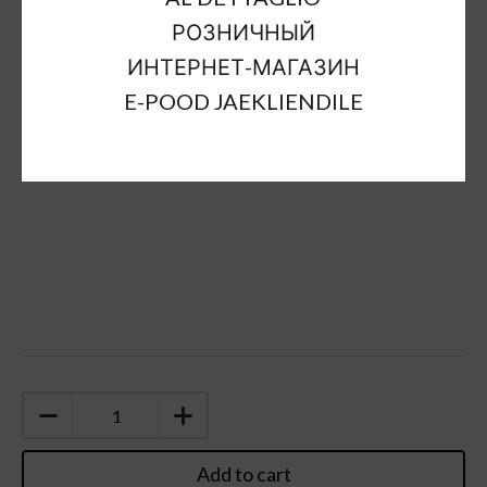
Material:
bamboo ,iron
РОЗНИЧНЫЙ
Color:
brown
ИНТЕРНЕТ-МАГАЗИН
Sort Material:
metal decorations
E-POOD JAEKLIENDILE
Units:
pc
Add to cart