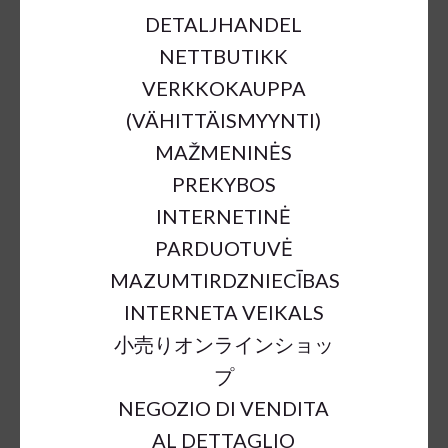
DETALJHANDEL
NETTBUTIKK
VERKKOKAUPPA
(VÄHITTÄISMYYNTI)
MAŽMENINĖS
PREKYBOS
METAL STAND GOLD 40CM
INTERNETINĖ
€2.90
€11.54
75%
PARDUOTUVĖ
MAZUMTIRDZNIECĪBAS
INTERNETA VEIKALS
a = max width
b = base width
h = height
小売りオンラインショッ
SKU:
53934
プ
Outer Dimensions:
b7,5cm;h40cm
NEGOZIO DI VENDITA
Material:
metal
AL DETTAGLIO