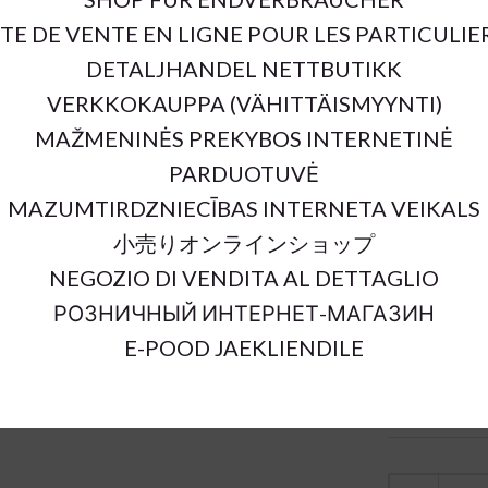
ITE DE VENTE EN LIGNE POUR LES PARTICULIE
SKU:
DETALJHANDEL NETTBUTIKK
Outer Dimens
Material:
VERKKOKAUPPA (VÄHITTÄISMYYNTI)
Color:
MAŽMENINĖS PREKYBOS INTERNETINĖ
Sort Material
PARDUOTUVĖ
Units:
MAZUMTIRDZNIECĪBAS INTERNETA VEIKALS
小売りオンラインショップ
NEGOZIO DI VENDITA AL DETTAGLIO
РОЗНИЧНЫЙ ИНТЕРНЕТ-МАГАЗИН
E-POOD JAEKLIENDILE