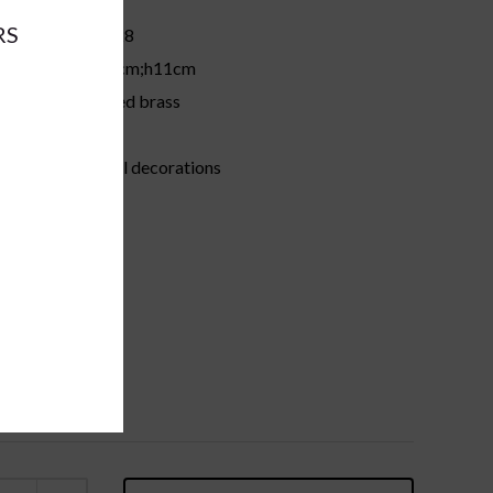
RS
37728
ions:
a3,5cm;h11cm
lacked brass
gold
:
metal decorations
bund