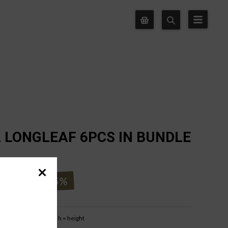
 LONGLEAF 6PCS IN BUNDLE
€14.51
75%
b = base width
h = height