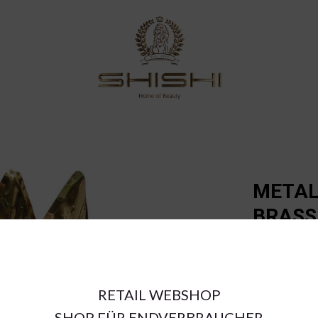
METAL
BRASS
€3.60
RETAIL WEBSHOP
a = max width
SHOP FÜR ENDVERBRAUCHER