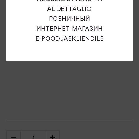
Outer Dimensions:
a4.5-10cm;h4,5-10cm
AL DETTAGLIO
Material:
metal
РОЗНИЧНЫЙ
Suitable In:
t
ИНТЕРНЕТ-МАГАЗИН
Color:
gold
E-POOD JAEKLIENDILE
Sort Material:
metal decorations
Units:
bund