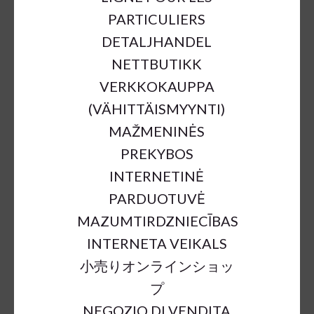
PARTICULIERS
DETALJHANDEL
NETTBUTIKK
VERKKOKAUPPA
(VÄHITTÄISMYYNTI)
MAŽMENINĖS
PREKYBOS
METAL IVY LEAVES GOLD
INTERNETINĖ
6PCS IN BUNDLE
PARDUOTUVĖ
€1.50
€5.82
74%
MAZUMTIRDZNIECĪBAS
INTERNETA VEIKALS
小売りオンラインショッ
a = max width
b = base width
h = height
プ
SKU:
32575
NEGOZIO DI VENDITA