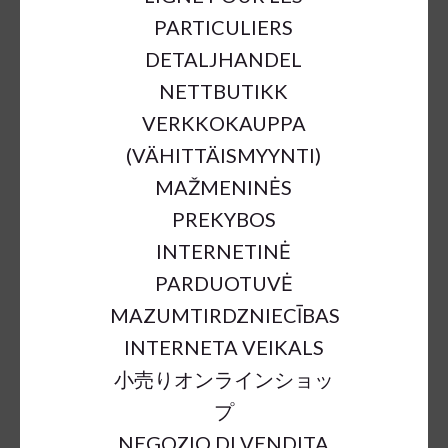
PARTICULIERS
DETALJHANDEL
NETTBUTIKK
VERKKOKAUPPA
(VÄHITTÄISMYYNTI)
MAŽMENINĖS
PREKYBOS
METAL IVY LEAVES 6PCS IN
INTERNETINĖ
BUNDLE BRASS
PARDUOTUVĖ
€4.80
€19.34
75%
MAZUMTIRDZNIECĪBAS
INTERNETA VEIKALS
小売りオンラインショッ
a = max width
b = base width
h = height
プ
SKU:
37727
NEGOZIO DI VENDITA