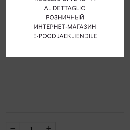
Outer Dimensions:
a4,5-10cm;h4,5-10cm
AL DETTAGLIO
Material:
lacked brass
РОЗНИЧНЫЙ
Suitable In:
t
ИНТЕРНЕТ-МАГАЗИН
Color:
gold
E-POOD JAEKLIENDILE
Sort Material:
metal decorations
Units:
bund