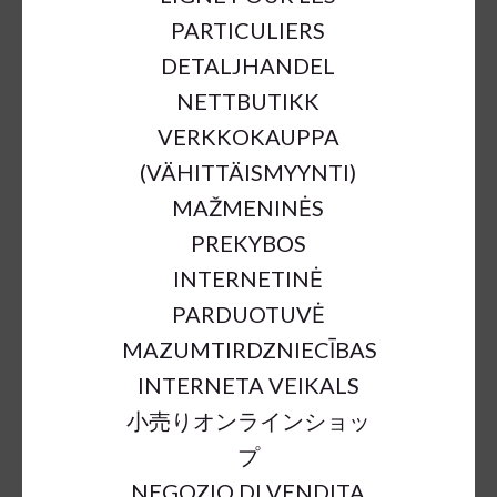
PARTICULIERS
DETALJHANDEL
NETTBUTIKK
VERKKOKAUPPA
(VÄHITTÄISMYYNTI)
MAŽMENINĖS
PREKYBOS
METAL FLOWER D3CM 6PCS IN
INTERNETINĖ
BUNDLE SILVER
PARDUOTUVĖ
€1.40
€5.58
75%
MAZUMTIRDZNIECĪBAS
INTERNETA VEIKALS
小売りオンラインショッ
a = max width
b = base width
h = height
プ
SKU:
33873
NEGOZIO DI VENDITA