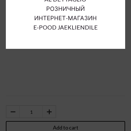
Inner Dimensions:
d2,3cm;h4cm
РОЗНИЧНЫЙ
Color:
silver
ИНТЕРНЕТ-МАГАЗИН
Sort Material:
candleholders
E-POOD JAEKLIENDILE
Units:
pc
Add to cart