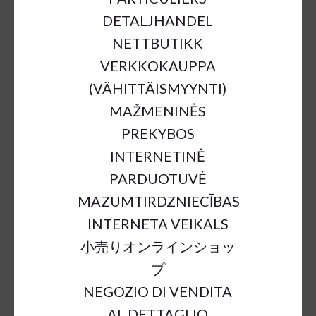
DETALJHANDEL
NETTBUTIKK
VERKKOKAUPPA
(VÄHITTÄISMYYNTI)
MAŽMENINĖS
PREKYBOS
METAL ADVENT PLATE
INTERNETINĖ
4X23MM CH SILVER 30CM
PARDUOTUVĖ
€13.90
MAZUMTIRDZNIECĪBAS
INTERNETA VEIKALS
小売りオンラインショッ
a = max width
b = base width
h = height
プ
SKU:
68190
NEGOZIO DI VENDITA
Outer Dimensions:
d30cm;h5cm
AL DETTAGLIO