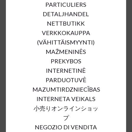
PARTICULIERS
DETALJHANDEL
NETTBUTIKK
VERKKOKAUPPA
(VÄHITTÄISMYYNTI)
MAŽMENINĖS
PREKYBOS
LARIX CONES WHITEWASHED
INTERNETINĖ
850GR IN BOX
PARDUOTUVĖ
MAZUMTIRDZNIECĪBAS
€24.70
INTERNETA VEIKALS
小売りオンラインショッ
a = max width
b = base width
h = height
プ
NEGOZIO DI VENDITA
SKU:
59748