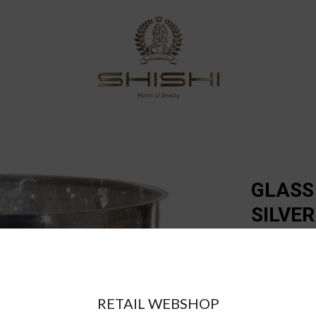
GLASS
SILVE
€32.40
RETAIL WEBSHOP
a = max width