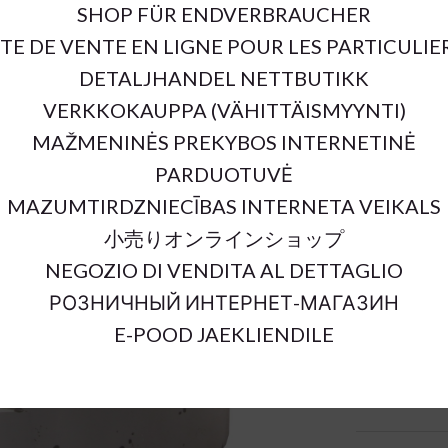
SHOP FÜR ENDVERBRAUCHER
SKU:
ITE DE VENTE EN LIGNE POUR LES PARTICULIE
Outer Dimens
DETALJHANDEL NETTBUTIKK
Inner Dimens
VERKKOKAUPPA (VÄHITTÄISMYYNTI)
Material:
MAŽMENINĖS PREKYBOS INTERNETINĖ
Color:
PARDUOTUVĖ
Sort Material
MAZUMTIRDZNIECĪBAS INTERNETA VEIKALS
Units:
小売りオンラインショップ
NEGOZIO DI VENDITA AL DETTAGLIO
РОЗНИЧНЫЙ ИНТЕРНЕТ-МАГАЗИН
E-POOD JAEKLIENDILE