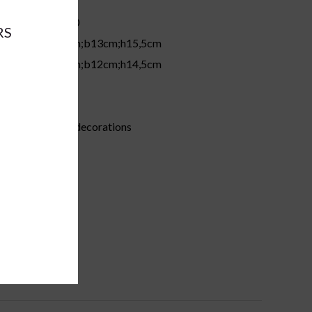
44370
RS
ions:
a13cm;b13cm;h15,5cm
ions:
a12cm;b12cm;h14,5cm
glass
silver
:
glass decorations
pc