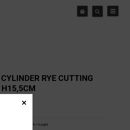
 CYLINDER RYE CUTTING
R H15,5CM
b = base width
h = height