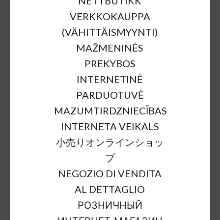
NETTBUTIKK
VERKKOKAUPPA
(VÄHITTÄISMYYNTI)
MAŽMENINĖS
PREKYBOS
GLASS BALL LIGHT BROWN
INTERNETINĖ
VELVET W/BIRD DESIGN 8CM
PARDUOTUVĖ
€1.90
€3.86
51%
MAZUMTIRDZNIECĪBAS
INTERNETA VEIKALS
小売りオンラインショッ
a = max width
b = base width
h = height
プ
SKU:
66590
NEGOZIO DI VENDITA
Color:
brown
AL DETTAGLIO
Sort Material:
glass christmas deco
РОЗНИЧНЫЙ
Units:
pc