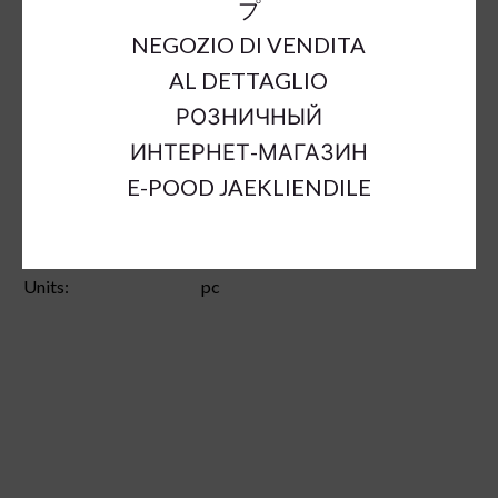
プ
€68.70
NEGOZIO DI VENDITA
AL DETTAGLIO
a = max width
b = base width
h = height
РОЗНИЧНЫЙ
ИНТЕРНЕТ-МАГАЗИН
SKU:
68126
E-POOD JAEKLIENDILE
Outer Dimensions:
a25x17cm;h27cm
Color:
brown
Sort Material:
other material christmas deco
Units:
pc