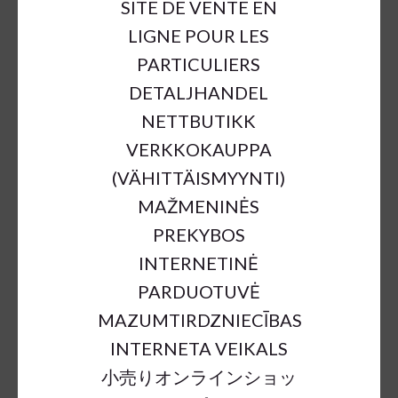
SITE DE VENTE EN
LIGNE POUR LES
PARTICULIERS
DETALJHANDEL
NETTBUTIKK
VERKKOKAUPPA
(VÄHITTÄISMYYNTI)
MAŽMENINĖS
PREKYBOS
GINGERBREAD HOUSE WITH
INTERNETINĖ
CANDIES LED 25X17X27CM;
PARDUOTUVĖ
OPERATED BY 3*AA
MAZUMTIRDZNIECĪBAS
BATTERIES & ADAPTOR, BOTH
INTERNETA VEIKALS
EXCLUDED
小売りオンラインショッ