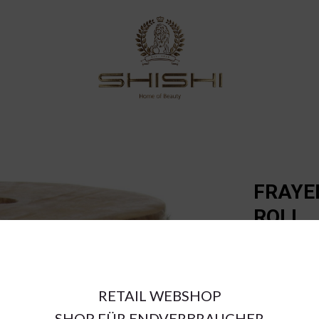
FRAYE
ROLL
€88.10
RETAIL WEBSHOP
a = max width
SHOP FÜR ENDVERBRAUCHER