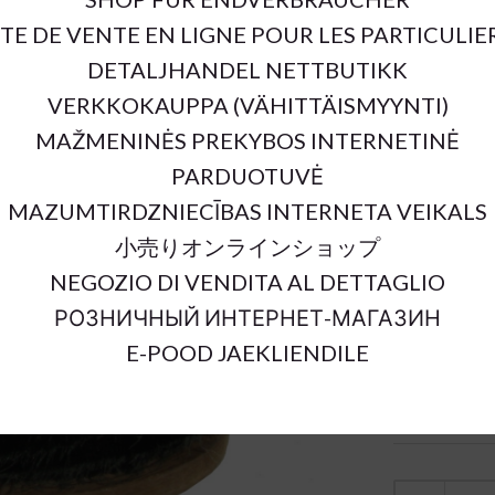
ITE DE VENTE EN LIGNE POUR LES PARTICULIE
SKU:
DETALJHANDEL NETTBUTIKK
Outer Dimens
Material:
VERKKOKAUPPA (VÄHITTÄISMYYNTI)
Color:
MAŽMENINĖS PREKYBOS INTERNETINĖ
Sort Material
PARDUOTUVĖ
Units:
MAZUMTIRDZNIECĪBAS INTERNETA VEIKALS
小売りオンラインショップ
NEGOZIO DI VENDITA AL DETTAGLIO
РОЗНИЧНЫЙ ИНТЕРНЕТ-МАГАЗИН
E-POOD JAEKLIENDILE