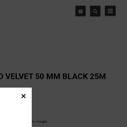
D VELVET 50 MM BLACK 25M
b = base width
h = height