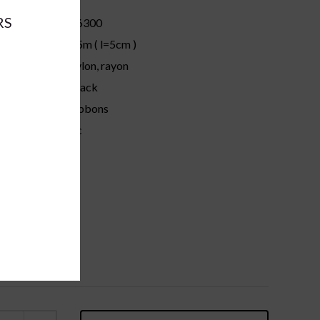
RS
56300
ions:
25m ( l=5cm )
nylon, rayon
black
:
ribbons
pc