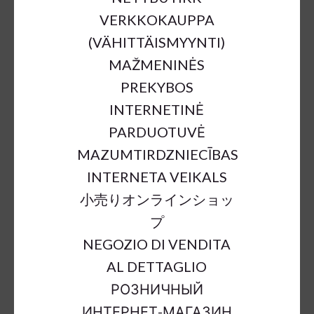
VERKKOKAUPPA
(VÄHITTÄISMYYNTI)
MAŽMENINĖS
PREKYBOS
FIR BRANCH GREEN 110CM
INTERNETINĖ
€25.60
PARDUOTUVĖ
MAZUMTIRDZNIECĪBAS
INTERNETA VEIKALS
a = max width
b = base width
h = height
小売りオンラインショッ
SKU:
70599
プ
Outer Dimensions:
h110cm
NEGOZIO DI VENDITA
Color:
green
AL DETTAGLIO
Sort Material:
artificial flowers plastic
РОЗНИЧНЫЙ
Units:
pc
ИНТЕРНЕТ-МАГАЗИН