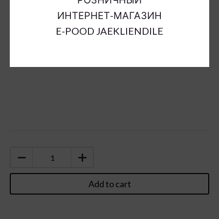
Sort Material:
artificial flowers paper
ИНТЕРНЕТ-МАГАЗИН
Units:
pc
E-POOD JAEKLIENDILE
Add to cart