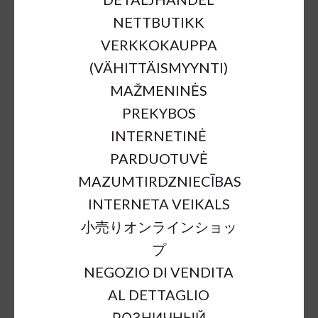
NETTBUTIKK
VERKKOKAUPPA
(VÄHITTÄISMYYNTI)
MAŽMENINĖS
PREKYBOS
DRIED SOLA FLOWER BROWN
INTERNETINĖ
D25-27;H100CM
PARDUOTUVĖ
€11.70
MAZUMTIRDZNIECĪBAS
INTERNETA VEIKALS
小売りオンラインショッ
a = max width
b = base width
h = height
プ
SKU:
67761
NEGOZIO DI VENDITA
Outer Dimensions:
d25-27cm;h100cm
AL DETTAGLIO
Color:
brown
РОЗНИЧНЫЙ