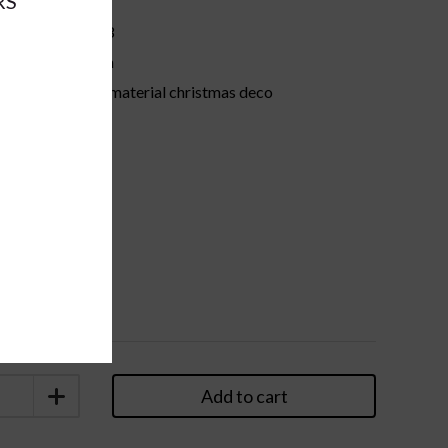
RS
67943
brown
:
other material christmas deco
pc
Add to cart