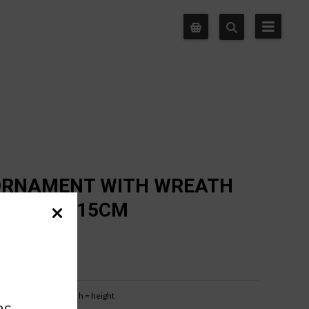
ORNAMENT WITH WREATH
 GREEN 15CM
b = base width
h = height