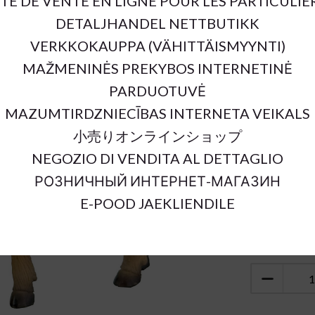
ITE DE VENTE EN LIGNE POUR LES PARTICULIE
DETALJHANDEL NETTBUTIKK
SKU:
Color:
VERKKOKAUPPA (VÄHITTÄISMYYNTI)
Sort Material
MAŽMENINĖS PREKYBOS INTERNETINĖ
Units:
PARDUOTUVĖ
MAZUMTIRDZNIECĪBAS INTERNETA VEIKALS
小売りオンラインショップ
NEGOZIO DI VENDITA AL DETTAGLIO
РОЗНИЧНЫЙ ИНТЕРНЕТ-МАГАЗИН
E-POOD JAEKLIENDILE