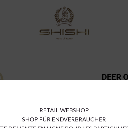
DEER 
BROWN
€11.70
RETAIL WEBSHOP
SHOP FÜR ENDVERBRAUCHER
a = max width