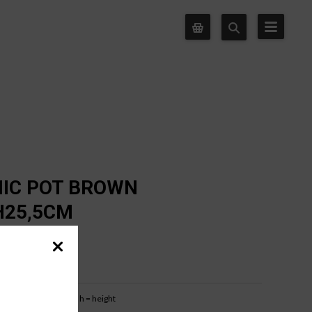
IC POT BROWN
H25,5CM
b = base width
h = height