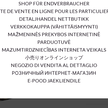
SHOP FÜR ENDVERBRAUCHER
SKU:
ITE DE VENTE EN LIGNE POUR LES PARTICULIE
Outer Dimens
DETALJHANDEL NETTBUTIKK
Inner Dimens
VERKKOKAUPPA (VÄHITTÄISMYYNTI)
Material:
MAŽMENINĖS PREKYBOS INTERNETINĖ
Color:
PARDUOTUVĖ
Sort Material
MAZUMTIRDZNIECĪBAS INTERNETA VEIKALS
Units:
小売りオンラインショップ
NEGOZIO DI VENDITA AL DETTAGLIO
РОЗНИЧНЫЙ ИНТЕРНЕТ-МАГАЗИН
E-POOD JAEKLIENDILE