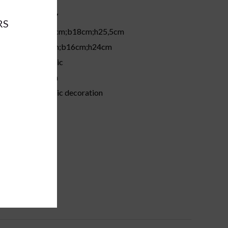
62247
RS
ions:
a32,5cm;b18cm;h25,5cm
ions:
a30cm;b16cm;h24cm
ceramic
brown
:
ceramic decoration
pc