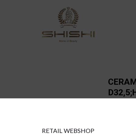
CERAM
D32,5;
€77.80
RETAIL WEBSHOP
a = max width