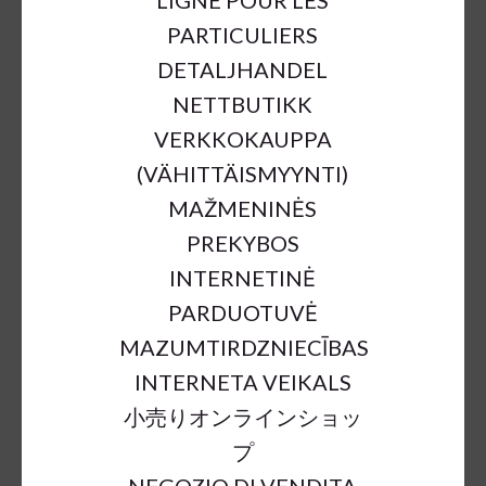
LIGNE POUR LES
PARTICULIERS
DETALJHANDEL
NETTBUTIKK
VERKKOKAUPPA
(VÄHITTÄISMYYNTI)
MAŽMENINĖS
PREKYBOS
CERAMIC PLANTER M
INTERNETINĖ
CRACKLED TOBACCO
PARDUOTUVĖ
D54;H40CM
MAZUMTIRDZNIECĪBAS
€232.90
INTERNETA VEIKALS
小売りオンラインショッ
プ
a = max width
b = base width
h = height