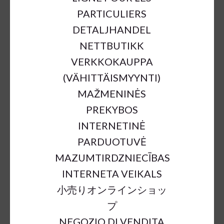
PARTICULIERS
DETALJHANDEL
NETTBUTIKK
VERKKOKAUPPA
(VÄHITTÄISMYYNTI)
MAŽMENINĖS
PREKYBOS
CERA ORGANIC BOWL DARK
INTERNETINĖ
BROWN D25;H9CM
PARDUOTUVĖ
€38.00
MAZUMTIRDZNIECĪBAS
INTERNETA VEIKALS
小売りオンラインショッ
a = max width
b = base width
h = height
プ
SKU:
57688
NEGOZIO DI VENDITA