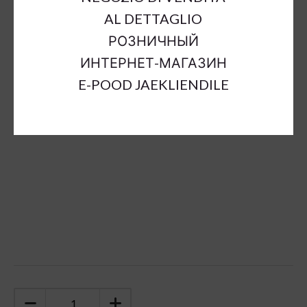
Outer Dimensions:
a25cm;b7cm;h9cm
AL DETTAGLIO
Inner Dimensions:
a20cm;b6cm;h6cm
РОЗНИЧНЫЙ
Material:
ceramic
ИНТЕРНЕТ-МАГАЗИН
Color:
brown
E-POOD JAEKLIENDILE
Sort Material:
ceramic decoration
Units:
pc