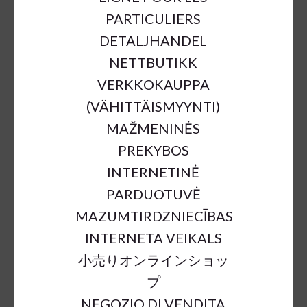
PARTICULIERS
DETALJHANDEL
NETTBUTIKK
VERKKOKAUPPA
(VÄHITTÄISMYYNTI)
MAŽMENINĖS
PREKYBOS
CERA ORGANIC BOWL DARK
INTERNETINĖ
BROWN D14;H4,5CM
PARDUOTUVĖ
€4.70
€9.30
49%
MAZUMTIRDZNIECĪBAS
INTERNETA VEIKALS
小売りオンラインショッ
a = max width
b = base width
h = height
プ
SKU:
57685
NEGOZIO DI VENDITA