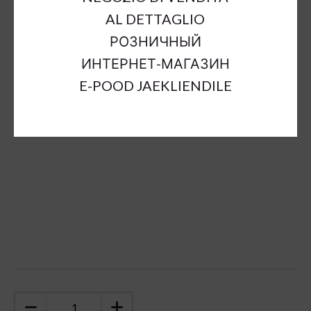
Outer Dimensions:
a14cm;b7cm;h4,5cm
AL DETTAGLIO
Inner Dimensions:
a11cm;b2cm;h2cm
РОЗНИЧНЫЙ
Material:
ceramic
ИНТЕРНЕТ-МАГАЗИН
Color:
brown
E-POOD JAEKLIENDILE
Sort Material:
ceramic decoration
Units:
pc