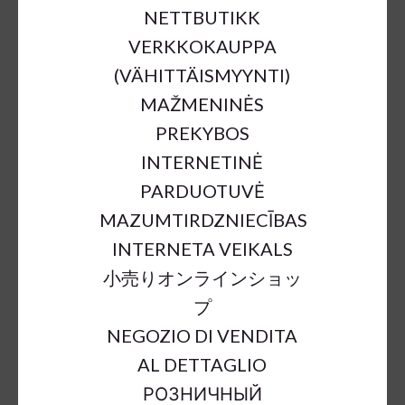
NETTBUTIKK
VERKKOKAUPPA
(VÄHITTÄISMYYNTI)
MAŽMENINĖS
PREKYBOS
BARK SNOWFLAKES NATURAL
INTERNETINĖ
WITH HANGER 20PC
PARDUOTUVĖ
MAZUMTIRDZNIECĪBAS
€8.00
INTERNETA VEIKALS
小売りオンラインショッ
a = max width
b = base width
h = height
プ
NEGOZIO DI VENDITA
SKU:
59758
AL DETTAGLIO
Color:
brown
РОЗНИЧНЫЙ
Sort Material:
other material christmas deco