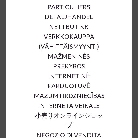
PARTICULIERS
DETALJHANDEL
NETTBUTIKK
VERKKOKAUPPA
(VÄHITTÄISMYYNTI)
MAŽMENINĖS
PREKYBOS
ARECA POTTED 220CM
INTERNETINĖ
€261.30
PARDUOTUVĖ
MAZUMTIRDZNIECĪBAS
INTERNETA VEIKALS
a = max width
b = base width
h = height
小売りオンラインショッ
SKU:
33951
プ
Outer Dimensions:
a150cm; h220cm
NEGOZIO DI VENDITA