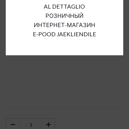
Plant Pot Size:
a18cm; b17cm; h15cm
AL DETTAGLIO
Material:
plastic, textile, metall,cement
РОЗНИЧНЫЙ
Suitable In:
t
ИНТЕРНЕТ-МАГАЗИН
Color:
green
E-POOD JAEKLIENDILE
Sort Material:
artificial flowers plastic
Units:
pc