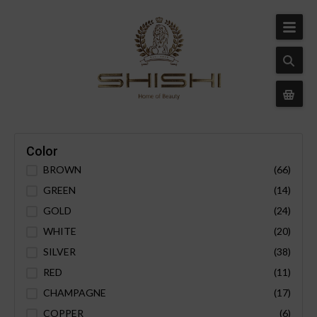
Color
BROWN
(66)
GREEN
(14)
GOLD
(24)
WHITE
(20)
SILVER
(38)
RED
(11)
CHAMPAGNE
(17)
COPPER
(6)