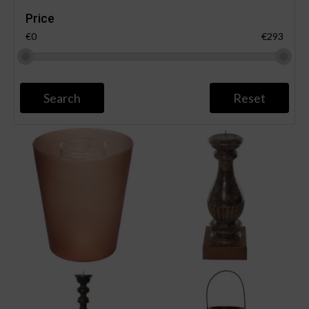
Price
€0
€293
Search
Reset