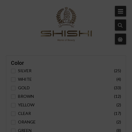
Color
SILVER
(25)
WHITE
(4)
GOLD
(33)
BROWN
(12)
YELLOW
(2)
CLEAR
(17)
ORANGE
(2)
GREEN
(8)