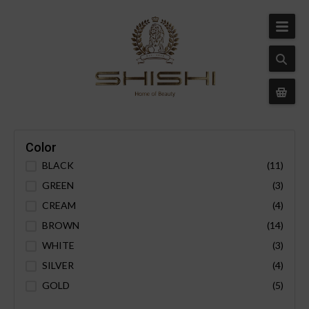
Color
BLACK
(11)
GREEN
(3)
CREAM
(4)
BROWN
(14)
WHITE
(3)
SILVER
(4)
GOLD
(5)